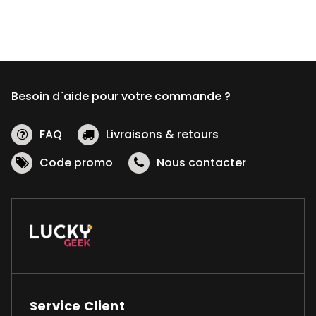
variations.
Les
options
peuvent
être
Besoin d`aide pour votre commande ?
choisies
sur
la
FAQ
Livraisons & retours
page
Code promo
Nous contacter
du
produit
Service Client