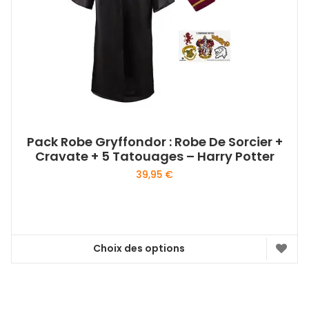
Pack Robe Gryffondor : Robe De Sorcier +
Cravate + 5 Tatouages – Harry Potter
39,95
€
Choix des options
Ce
produit
a
plusieurs