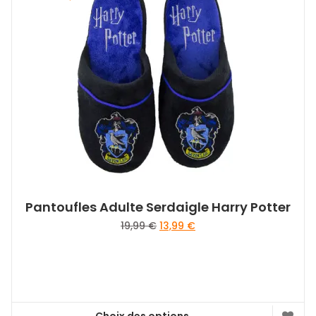
Pantoufles Adulte Serdaigle Harry Potter
Le
Le
19,99
€
13,99
€
prix
prix
initial
actuel
était :
est :
19,99 €.
13,99 €.