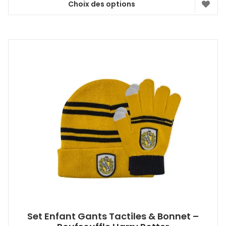
Choix des options
Ce
produit
a
plusieurs
variations.
Les
options
peuvent
être
choisies
sur
la
page
du
produit
Set Enfant Gants Tactiles & Bonnet –