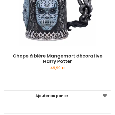
être
choisies
sur
la
page
du
produit
Chope à bière Mangemort décorative
Harry Potter
49,99
€
Ajouter au panier