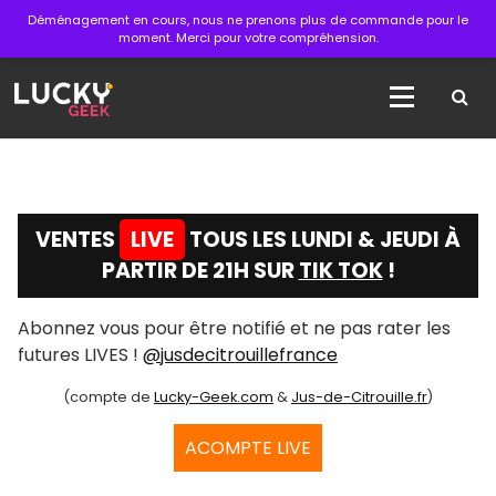
Aller
Déménagement en cours, nous ne prenons plus de commande pour le
au
moment. Merci pour votre compréhension.
contenu
La boutique des articles officiels du cinéma !
VENTES
LIVE
TOUS LES LUNDI & JEUDI À
PARTIR DE 21H SUR
TIK TOK
!
Abonnez vous pour être notifié et ne pas rater les
futures LIVES !
@jusdecitrouillefrance
(compte de
Lucky-Geek.com
&
Jus-de-Citrouille.fr
)
ACOMPTE LIVE