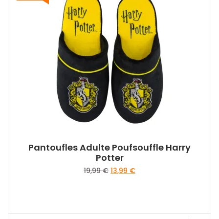
Pantoufles Adulte Poufsouffle Harry
Potter
Le
Le
19,99
€
13,99
€
prix
prix
initial
actuel
était :
est :
19,99 €.
13,99 €.