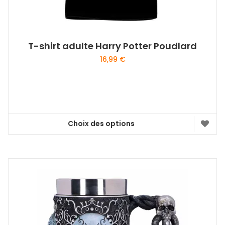
T-shirt adulte Harry Potter Poudlard
16,99
€
Choix des options
Ce
produit
a
plusieurs
variations.
Les
options
peuvent