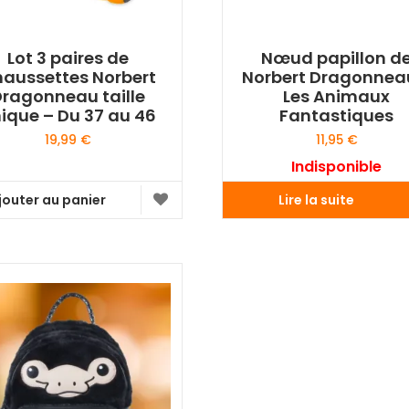
Lot 3 paires de
Nœud papillon d
aussettes Norbert
Norbert Dragonnea
Dragonneau taille
Les Animaux
ique – Du 37 au 46
Fantastiques
19,99
€
11,95
€
Indisponible
jouter au panier
Lire la suite