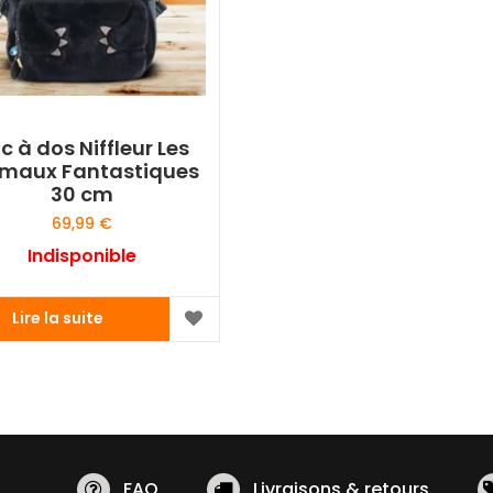
c à dos Niffleur Les
imaux Fantastiques
30 cm
69,99
€
Indisponible
Lire la suite
FAQ
Livraisons & retours