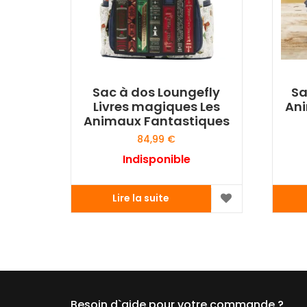
Sac à dos Loungefly
Sa
Livres magiques Les
An
Animaux Fantastiques
84,99
€
Indisponible
Lire la suite
Besoin d`aide pour votre commande ?