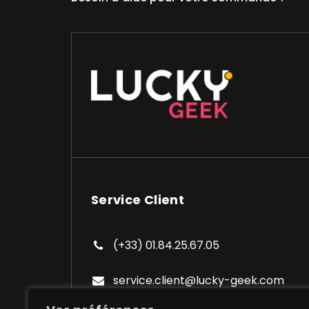
Service Client
(+33) 01.84.25.67.05
service.client@lucky-geek.com