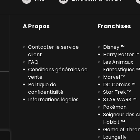
A Propos
Franchises
Contacter le service
Disney ™
client
Harry Potter ™
FAQ
Les Animaux
Conditions générales de
Fantastiques 
vente
Marvel ™
Politique de
DC Comics ™
confidentialité
Star Trek ™
Informations légales
STAR WARS ™
Pokémon
Seigneur des 
Hobbit ™
Game of Thro
Loungefly