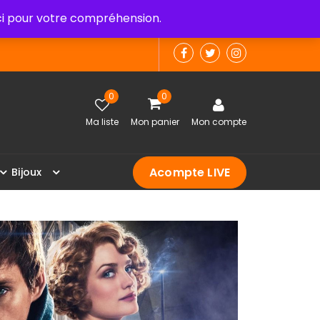
 pour votre compréhension.
0
0
Ma liste
Mon panier
Mon compte
Acompte LIVE
B
i
j
o
u
x