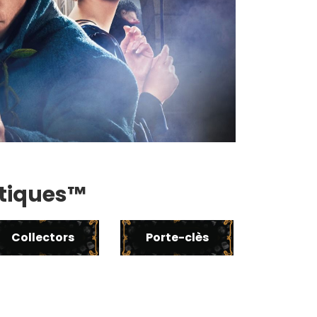
stiques™
Collectors
Porte-clès