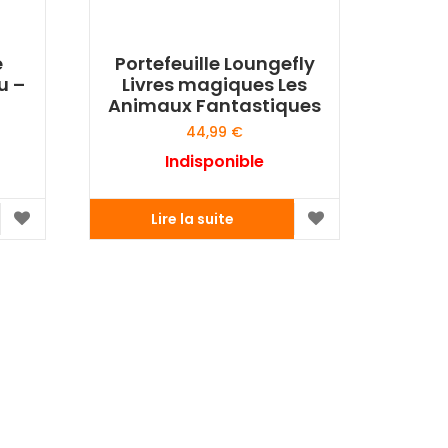
e
Portefeuille Loungefly
u –
Livres magiques Les
Animaux Fantastiques
44,99
€
Indisponible
Lire la suite