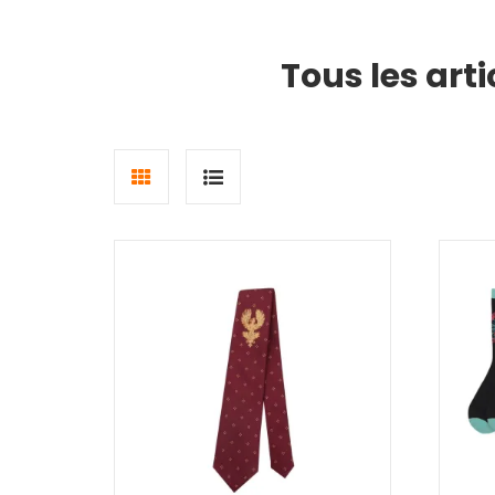
Tous les art
Grid
List
view
view