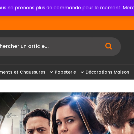
us ne prenons plus de commande pour le moment. Merci
m
e
n
t
s
e
t
C
h
a
u
s
s
u
r
e
s
P
a
p
e
t
e
r
i
e
D
é
c
o
r
a
t
i
o
n
s
M
a
i
s
o
n