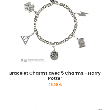
Les
options
peuvent
être
choisies
sur
la
page
du
produit
Bracelet Charms avec 5 Charms – Harry
Potter
26,99
€