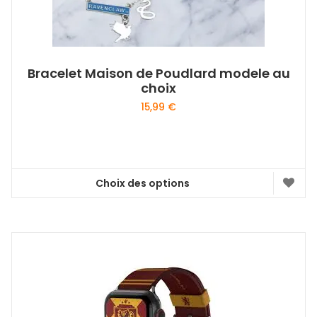
Bracelet Maison de Poudlard modele au
choix
15,99
€
Choix des options
Ce
produit
a
plusieurs
variations.
Les
options
peuvent