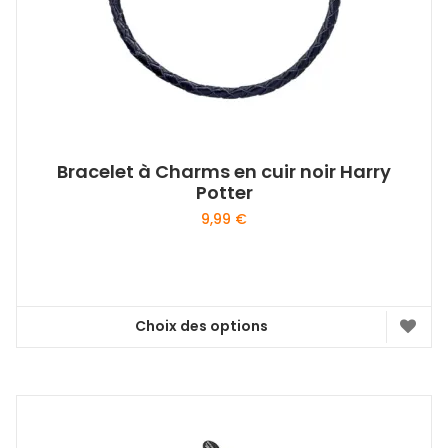
sur
la
page
du
produit
Bracelet à Charms en cuir noir Harry
Potter
9,99
€
Choix des options
Ce
produit
a
plusieurs
variations.