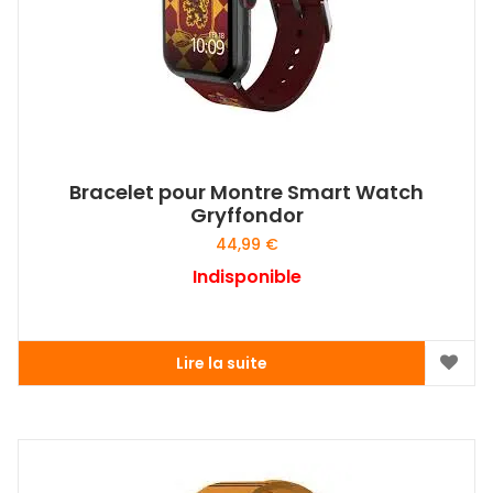
être
choisies
sur
la
page
du
produit
Bracelet pour Montre Smart Watch
Gryffondor
44,99
€
Indisponible
Lire la suite