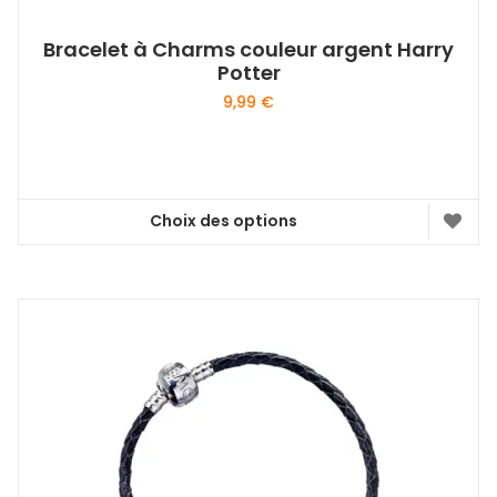
Bracelet à Charms couleur argent Harry
Potter
9,99
€
Choix des options
Ce
produit
a
plusieurs
variations.
Les
options
peuvent
être
choisies