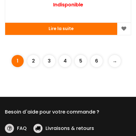
Indisponible
Lire la suite
1
2
3
4
5
6
→
Besoin d`aide pour votre commande ?
FAQ
Livraisons & retours