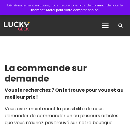
Aller
Déménagement en cours, nous ne prenons plus de commande pour le
au
moment. Merci pour votre compréhension.
contenu
La boutique des articles officiels du cinéma !
La commande sur
demande
Vous le recherchez ? On le trouve pour vous et au
meilleur prix !
Vous avez maintenant la possibilité de nous
demander de commander un ou plusieurs articles
que vous n’auriez pas trouvé sur notre boutique.