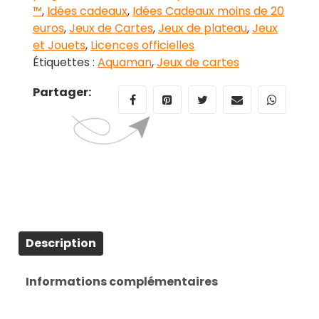
™
,
Idées cadeaux
,
Idées Cadeaux moins de 20
Jeu
euros
,
Jeux de Cartes
,
Jeux de plateau
,
Jeux
de
et Jouets
,
Licences officielles
cartes
Étiquettes :
Aquaman
,
Jeux de cartes
Partager:
Description
Informations complémentaires