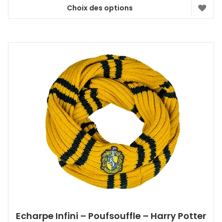
Choix des options
Ce
produit
a
plusieurs
variations.
Les
options
peuvent
être
choisies
sur
la
page
du
produit
Echarpe Infini – Poufsouffle – Harry Potter