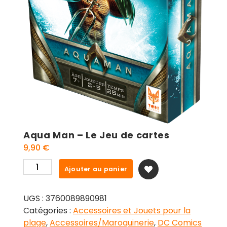
Aqua Man – Le Jeu de cartes
9,90
€
quantité
Ajouter au panier
de
Aqua
UGS :
3760089890981
Man
Catégories :
Accessoires et Jouets pour la
-
plage
,
Accessoires/Maroquinerie
,
DC Comics
Le