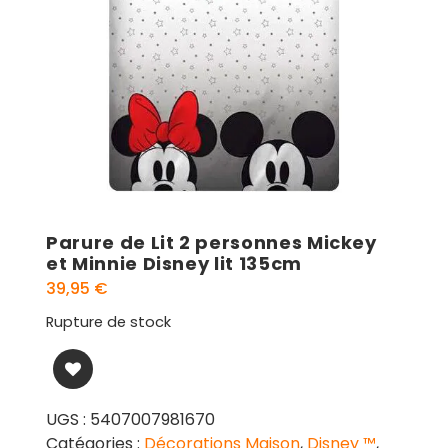
Parure de Lit 2 personnes Mickey
et Minnie Disney lit 135cm
39,95
€
Rupture de stock
UGS :
5407007981670
Catégories :
Décorations Maison
,
Disney ™
,