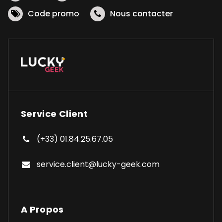
page
Code promo
Nous contacter
du
produit
Service Client
(+33) 01.84.25.67.05
service.client@lucky-geek.com
A Propos