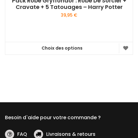
Pack Robe Gryffondor : Robe De Sorcier +
Cravate + 5 Tatouages – Harry Potter
39,95
€
Choix des options
Ce
produit
a
plusieurs
variations.
Les
options
peuvent
être
Besoin d`aide pour votre commande ?
choisies
sur
la
FAQ
Livraisons & retours