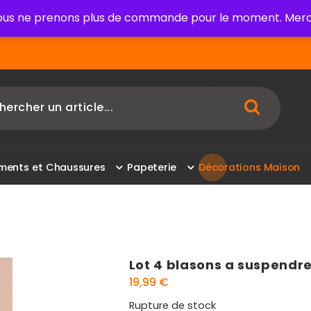
us ne prenons plus de commande pour le moment. Merci
m
e
n
t
s
e
t
C
h
a
u
s
s
u
r
e
s
P
a
p
e
t
e
r
i
e
D
é
c
o
r
a
t
i
o
n
s
M
a
i
s
o
n
Lot 4 blasons a suspendre
19,99
€
Rupture de stock