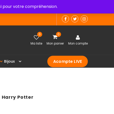
 pour votre compréhension.
0
0
Ma liste
Mon panier
Mon compte
Acompte LIVE
B
i
j
o
u
x
 Harry Potter