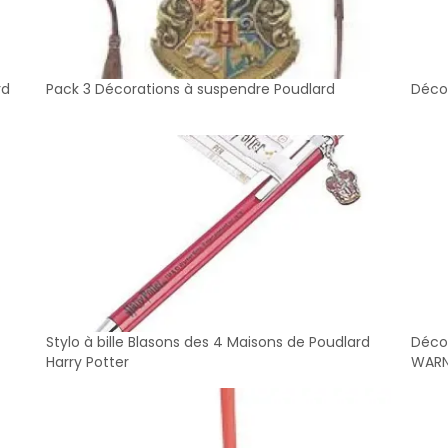
rd
Pack 3 Décorations à suspendre Poudlard
Décor
Stylo à bille Blasons des 4 Maisons de Poudlard
Décor
Harry Potter
WARN