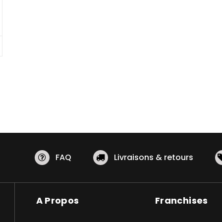
FAQ
Livraisons & retours
A Propos
Franchises