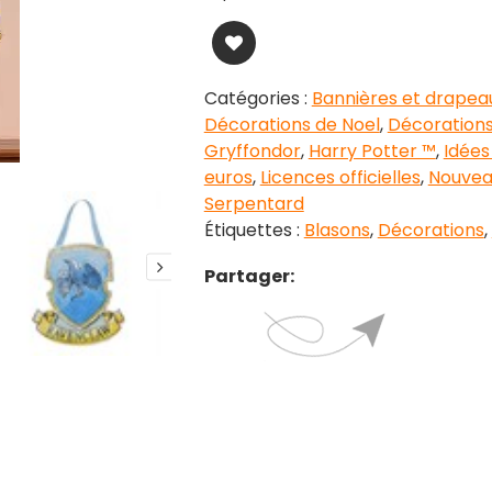
Catégories :
Bannières et drapea
Décorations de Noel
,
Décoration
Gryffondor
,
Harry Potter ™
,
Idées
euros
,
Licences officielles
,
Nouvea
Serpentard
Étiquettes :
Blasons
,
Décorations
,
Partager: