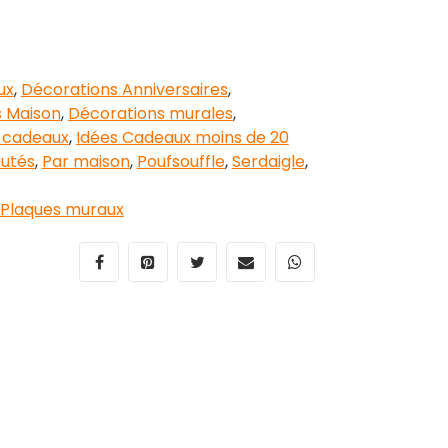
ux
,
Décorations Anniversaires
,
s Maison
,
Décorations murales
,
 cadeaux
,
Idées Cadeaux moins de 20
utés
,
Par maison
,
Poufsouffle
,
Serdaigle
,
Plaques muraux