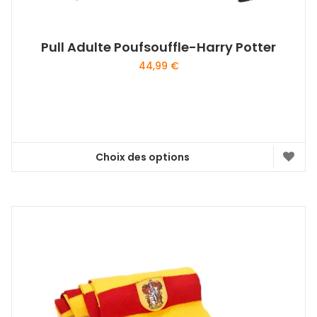
Pull Adulte Poufsouffle-Harry Potter
44,99
€
Choix des options
Ce
produit
a
plusieurs
variations.
Les
options
peuvent
être