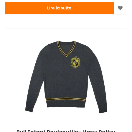
Lire la suite
Pull Enfant Poufsouffle- Harry Potter