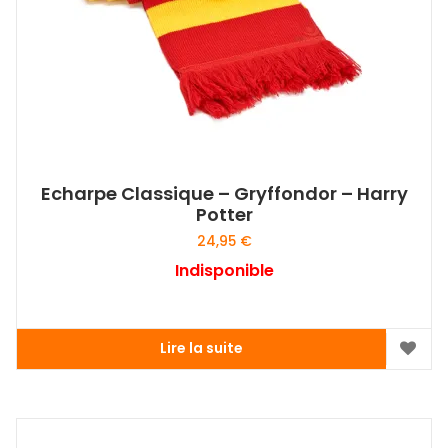
choisies
sur
la
page
du
produit
Echarpe Classique – Gryffondor – Harry
Potter
24,95
€
Indisponible
Lire la suite