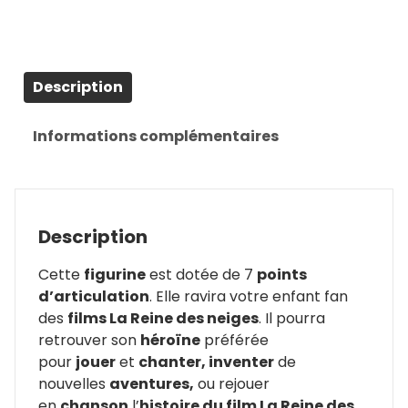
Description
Informations complémentaires
Description
Cette
figurine
est dotée de 7
points
d’articulation
. Elle ravira votre enfant fan
des
films La Reine des neiges
. Il pourra
retrouver son
héroïne
préférée
pour
jouer
et
chanter, inventer
de
nouvelles
aventures,
ou rejouer
en
chanson
l’
histoire du film La Reine des