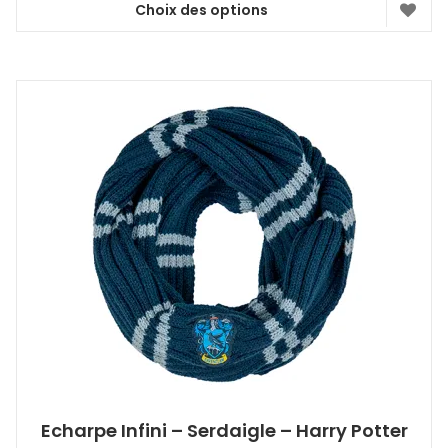
Choix des options
Ce
produit
a
plusieurs
variations.
Les
options
peuvent
être
choisies
sur
la
page
du
produit
Echarpe Infini – Serdaigle – Harry Potter