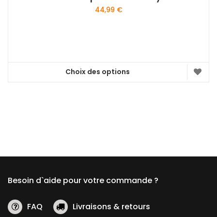
44,99
€
Choix des options
Ce
produit
a
plusieurs
variations.
Les
options
peuvent
être
Besoin d`aide pour votre commande ?
choisies
sur
la
FAQ
Livraisons & retours
page