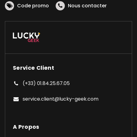
Code promo
Nous contacter
du
produit
Service Client
(+33) 01.84.25.67.05
service.client@lucky-geek.com
A Propos