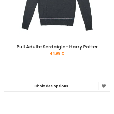
Pull Adulte Serdaigle- Harry Potter
44,99
€
Choix des options
Ce
produit
a
plusieurs
variations.