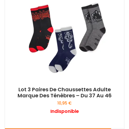
Les
options
peuvent
être
choisies
sur
la
page
du
produit
Lot 3 Paires De Chaussettes Adulte
Marque Des Ténèbres – Du 37 Au 46
10,95
€
Indisponible