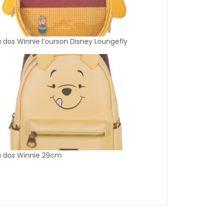
 dos Winnie l’ourson Disney Loungefly
à dos Winnie 29cm