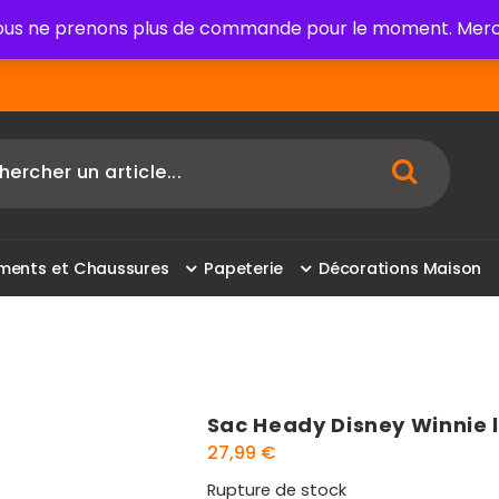
us ne prenons plus de commande pour le moment. Merci
m
e
n
t
s
e
t
C
h
a
u
s
s
u
r
e
s
P
a
p
e
t
e
r
i
e
D
é
c
o
r
a
t
i
o
n
s
M
a
i
s
o
n
Sac Heady Disney Winnie 
27,99
€
Rupture de stock