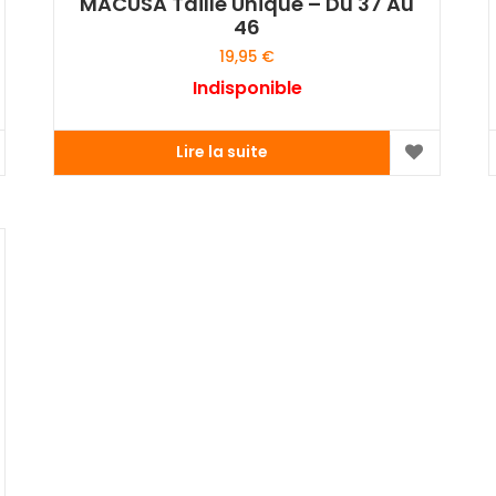
MACUSA Taille Unique – Du 37 Au
46
19,95
€
Indisponible
Lire la suite