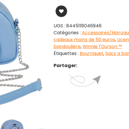
UGS :
8445118046946
Catégories :
Accessoires/Maroqui
cadeaux moins de 50 euros
,
Licen
bandoulière
,
Winnie l'Ourson ™
Étiquettes :
Bourriquet
,
Sacs a ba
Partager: