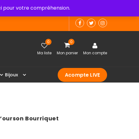
 pour votre compréhension.
0
0
Ma liste
Mon panier
Mon compte
Acompte LIVE
B
i
j
o
u
x
l’ourson Bourriquet