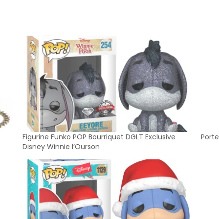
Figurine Funko POP Bourriquet DGLT Exclusive
Porte
Disney Winnie l’Ourson