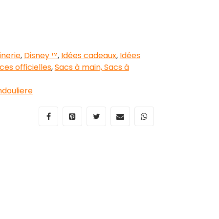
nerie
,
Disney ™
,
Idées cadeaux
,
Idées
ces officielles
,
Sacs à main, Sacs à
ndouliere