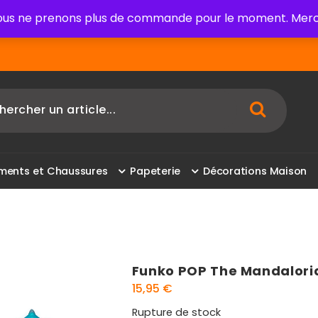
us ne prenons plus de commande pour le moment. Merci
m
e
n
t
s
e
t
C
h
a
u
s
s
u
r
e
s
P
a
p
e
t
e
r
i
e
D
é
c
o
r
a
t
i
o
n
s
M
a
i
s
o
n
Funko POP The Mandalori
15,95
€
Rupture de stock