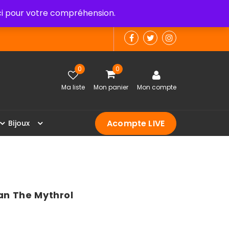
 pour votre compréhension.
0
0
Ma liste
Mon panier
Mon compte
Acompte LIVE
B
i
j
o
u
x
an The Mythrol