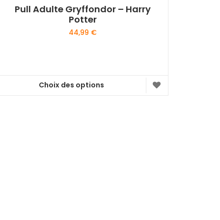
Pull Adulte Gryffondor – Harry
Potter
44,99
€
Choix des options
Ce
produit
a
plusieurs
variations.
Les
options
peuvent
être
choisies
sur
la