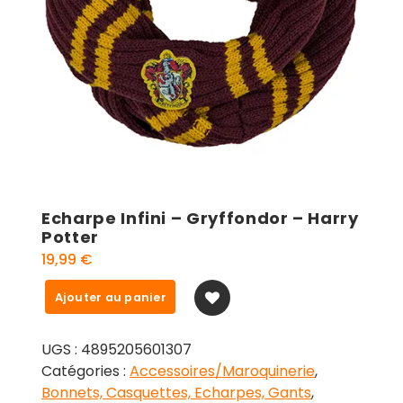
Echarpe Infini – Gryffondor – Harry
Potter
19,99
€
quantité
Ajouter au panier
de
Echarpe
UGS :
4895205601307
Infini
Catégories :
Accessoires/Maroquinerie
,
-
Bonnets, Casquettes, Echarpes, Gants
,
Gryffondor