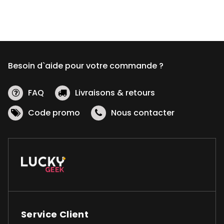
variations.
Les
options
peuvent
être
Besoin d`aide pour votre commande ?
choisies
sur
la
FAQ
Livraisons & retours
page
Code promo
Nous contacter
du
produit
Service Client