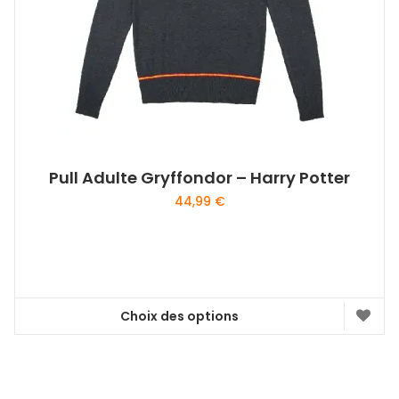
Pull Adulte Gryffondor – Harry Potter
44,99
€
Choix des options
Ce
produit
a
plusieurs