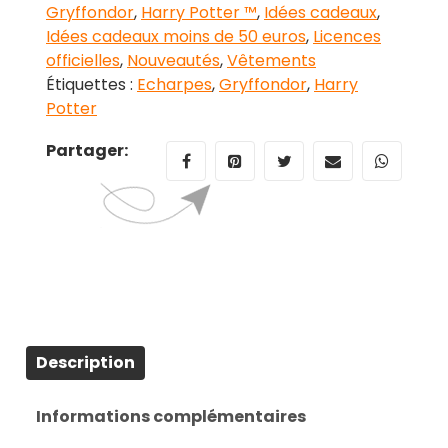
Gryffondor
,
Harry Potter ™
,
Idées cadeaux
,
-
Idées cadeaux moins de 50 euros
,
Licences
Harry
officielles
,
Nouveautés
,
Vêtements
Potter
Étiquettes :
Echarpes
,
Gryffondor
,
Harry
Potter
Partager:
Description
Informations complémentaires