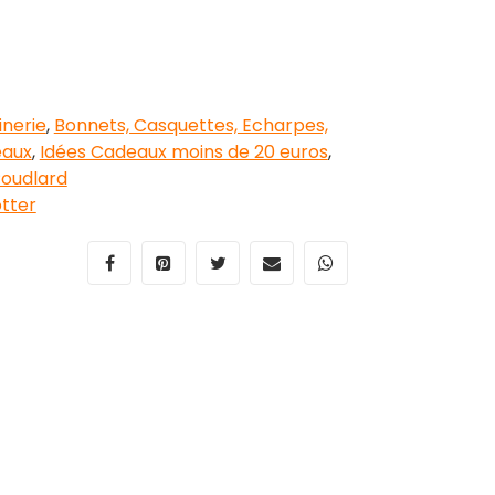
nerie
,
Bonnets, Casquettes, Echarpes,
eaux
,
Idées Cadeaux moins de 20 euros
,
oudlard
tter