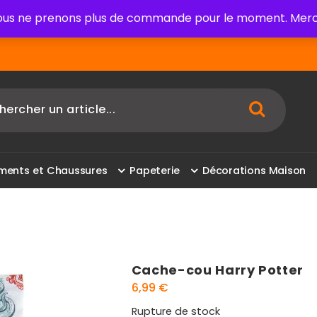
us ne prenons plus de commande pour le moment. Merci
m
e
n
t
s
e
t
C
h
a
u
s
s
u
r
e
s
P
a
p
e
t
e
r
i
e
D
é
c
o
r
a
t
i
o
n
s
M
a
i
s
o
n
Cache-cou Harry Potter
6,99
€
Rupture de stock