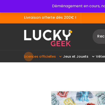
Aller
Déménagement en cours, no
au
contenu
Livraison offerte dès 200€ !
La boutique des articles officiels du cinéma !
L
i
c
e
n
c
e
s
o
f
f
i
c
i
e
l
l
e
s
J
e
u
x
e
t
J
o
u
e
t
s
V
ê
t
e