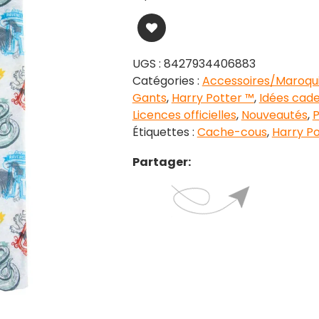
UGS :
8427934406883
Catégories :
Accessoires/Maroqui
Gants
,
Harry Potter ™
,
Idées cad
Licences officielles
,
Nouveautés
,
P
Étiquettes :
Cache-cous
,
Harry Po
Partager: