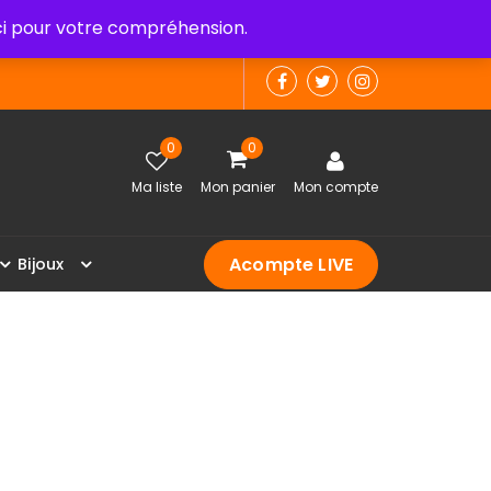
 pour votre compréhension.
0
0
Ma liste
Mon panier
Mon compte
Acompte LIVE
B
i
j
o
u
x