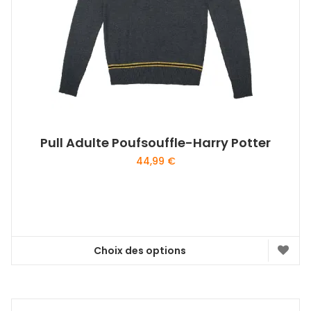
choisies
sur
la
page
du
produit
Pull Adulte Poufsouffle-Harry Potter
44,99
€
Choix des options
Ce
produit
a
plusieurs