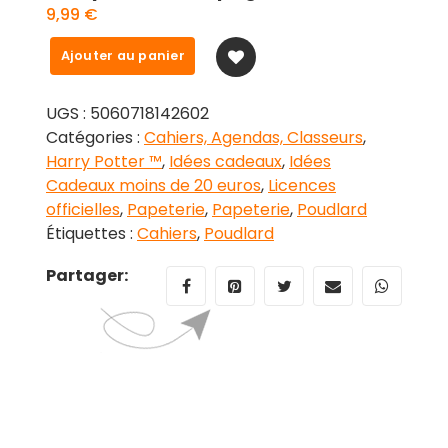
9,99
€
quantité
Ajouter au panier
de
Cahier
UGS :
5060718142602
Premium
Catégories :
Cahiers, Agendas, Classeurs
,
Poudlard
Harry Potter ™
,
Idées cadeaux
,
Idées
A5
Cadeaux moins de 20 euros
,
Licences
gris
officielles
,
Papeterie
,
Papeterie
,
Poudlard
Harry
Étiquettes :
Cahiers
,
Poudlard
Potter
300
Partager:
pages