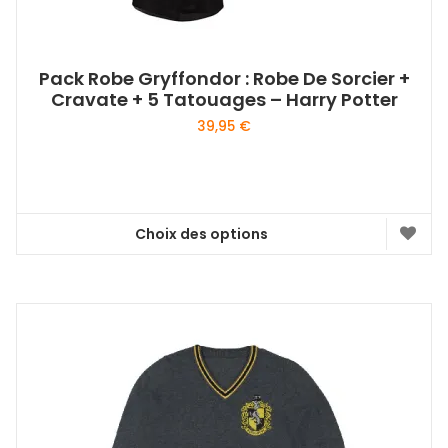
Pack Robe Gryffondor : Robe De Sorcier +
Cravate + 5 Tatouages – Harry Potter
39,95
€
Choix des options
Ce
produit
a
plusieurs
variations.
Les
options
peuvent
être