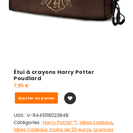
Étui à crayons Harry Potter
Poudlard
7,95
€
quantité
Ajouter au panier
de
Étui
UGS :
V-8445118023848
à
Catégories :
Harry Potter ™
,
Idées cadeaux
,
crayons
Idées Cadeaux moins de 20 euros
,
Licences
Harry