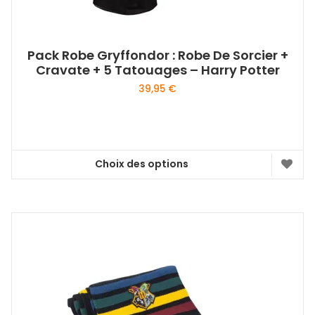
Pack Robe Gryffondor : Robe De Sorcier +
Cravate + 5 Tatouages – Harry Potter
39,95
€
Choix des options
Ce
produit
a
plusieurs
variations.
Les
options
peuvent
être