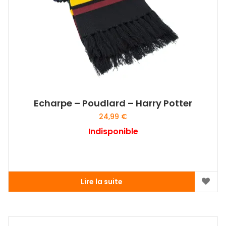
choisies
sur
la
page
du
produit
Echarpe – Poudlard – Harry Potter
24,99
€
Indisponible
Lire la suite