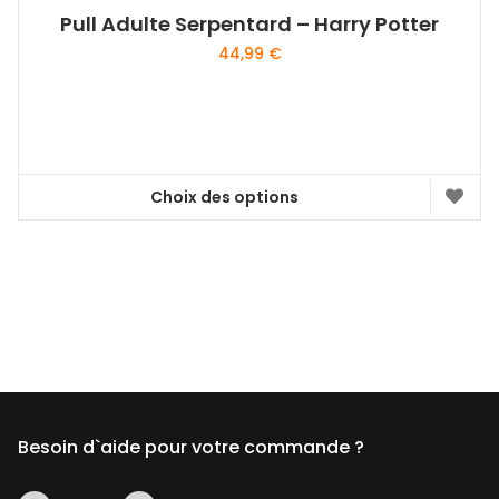
Pull Adulte Serpentard – Harry Potter
44,99
€
Choix des options
Ce
produit
a
plusieurs
variations.
Les
options
peuvent
être
Besoin d`aide pour votre commande ?
choisies
sur