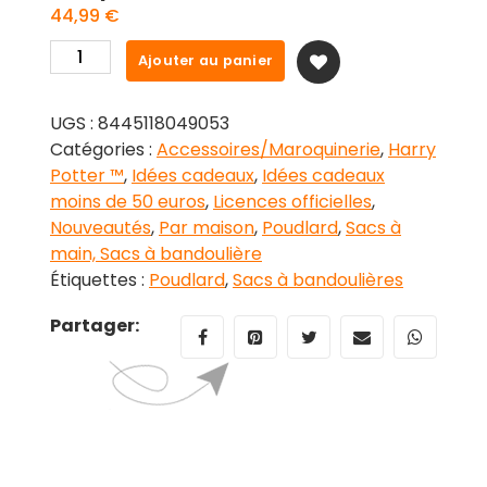
44,99
€
quantité
Ajouter au panier
de
Sac
UGS :
8445118049053
a
Catégories :
Accessoires/Maroquinerie
,
Harry
bandoulière
Potter ™
,
Idées cadeaux
,
Idées cadeaux
Fierté
moins de 50 euros
,
Licences officielles
,
Maisons
Nouveautés
,
Par maison
,
Poudlard
,
Sacs à
Harry
main, Sacs à bandoulière
Potter
Étiquettes :
Poudlard
,
Sacs à bandoulières
Partager: