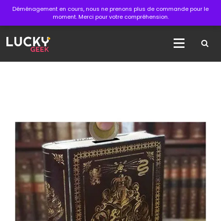
Aller
Déménagement en cours, nous ne prenons plus de commande pour le
au
moment. Merci pour votre compréhension.
contenu
La boutique des articles officiels du cinéma !