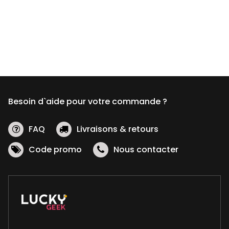
produit
a
plusieurs
variations.
Les
options
peuvent
être
Besoin d`aide pour votre commande ?
choisies
sur
la
FAQ
Livraisons & retours
page
Code promo
Nous contacter
du
produit