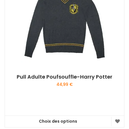
Pull Adulte Poufsouffle-Harry Potter
44,99
€
Choix des options
Ce