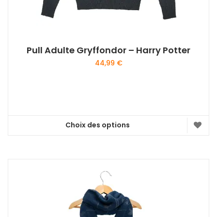
Pull Adulte Gryffondor – Harry Potter
44,99
€
Choix des options
Ce
produit
a
plusieurs
variations.
Les
options
peuvent