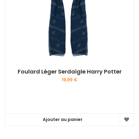
être
choisies
sur
la
page
du
produit
Foulard Léger Serdaigle Harry Potter
19,99
€
Ajouter au panier