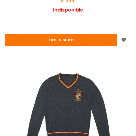
19,99
€
Indisponible
Lire la suite