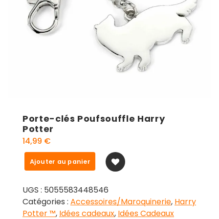
Porte-clés Poufsouffle Harry
Potter
14,99
€
quantité
Ajouter au panier
de
Porte-
UGS :
5055583448546
clés
Catégories :
Accessoires/Maroquinerie
,
Harry
Poufsouffle
Potter ™
,
Idées cadeaux
,
Idées Cadeaux
Harry