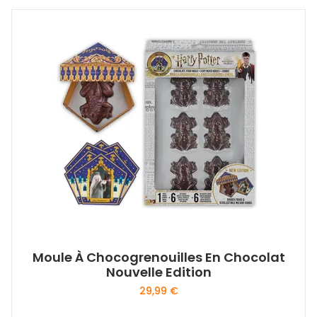
a
plusieurs
variations.
Les
options
peuvent
être
choisies
sur
la
page
du
produit
Moule À Chocogrenouilles En Chocolat
Nouvelle Edition
29,99
€