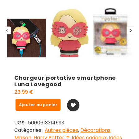
Chargeur portative smartphone
Luna Lovegood
23,99
€
quantité
Ajouter au panier
de
Chargeur
UGS :
5060613314593
portative
Catégories :
Autres pièces
,
Décorations
smartphone
Maison
,
Harry Potter ™
,
Idées cadeaux
,
Idées