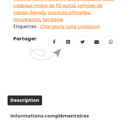
Luna
cadeaux moins de 50 euros
,
Lampes de
Lovegood
tables, Réveils
,
Licences officielles
,
Nouveautés
,
Serdaigle
Étiquettes :
Chargeurs
,
Luna Lovegood
Partager:
Description
Informations complémentaires