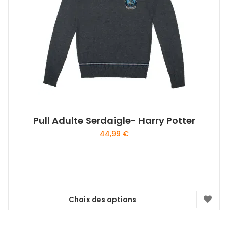
Pull Adulte Serdaigle- Harry Potter
44,99
€
Choix des options
Ce
produit