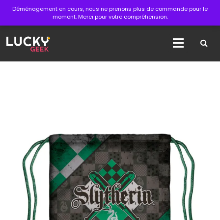
Aller
Déménagement en cours, nous ne prenons plus de commande pour le
au
moment. Merci pour votre compréhension.
contenu
La boutique des articles officiels du cinéma !