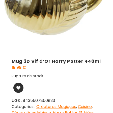
Mug 3D Vif d’Or Harry Potter 440ml
18,99
€
Rupture de stock
UGS :
8435507860833
Catégories :
Créatures Magiques
,
Cuisine
,
Décorations Maison
,
Harry Potter ™
,
Idées