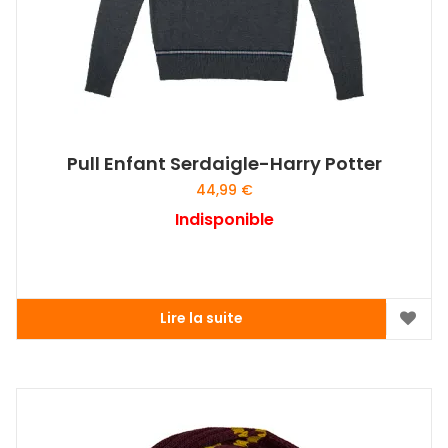
la
page
du
produit
Pull Enfant Serdaigle-Harry Potter
44,99
€
Indisponible
Lire la suite