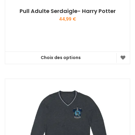
Pull Adulte Serdaigle- Harry Potter
44,99
€
Choix des options
Ce
produit
a
plusieurs
variations.
Les
options
peuvent
être
choisies
sur