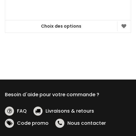
Choix des options
Ce
produit
a
plusieurs
variations.
Les
options
peuvent
être
Besoin d`aide pour votre commande ?
choisies
sur
la
FAQ
Livraisons & retours
page
Code promo
Nous contacter
du
produit