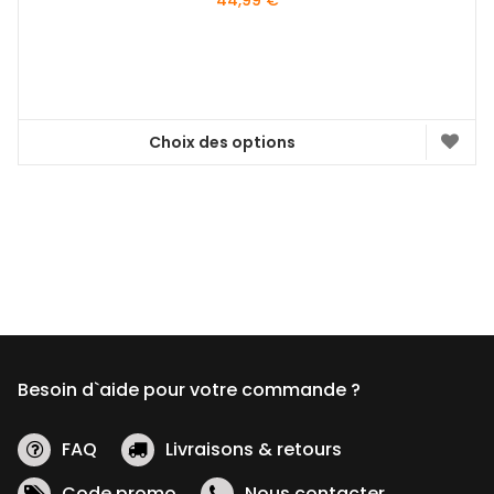
44,99
€
Choix des options
Ce
produit
a
plusieurs
variations.
Les
options
peuvent
être
Besoin d`aide pour votre commande ?
choisies
sur
la
FAQ
Livraisons & retours
page
Code promo
Nous contacter