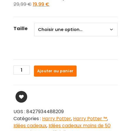
Le
Le
29,99
€
19,99
€
prix
prix
initial
actuel
était :
est :
Taille
29,99 €.
19,99 €.
quantité
Ajouter au panier
de
Combinaison
surpyjama
brille
dans
le
UGS :
8427934488209
noir
Catégories :
Harry Potter
,
Harry Potter ™
,
Harry
Idées cadeaux
,
Idées cadeaux moins de 50