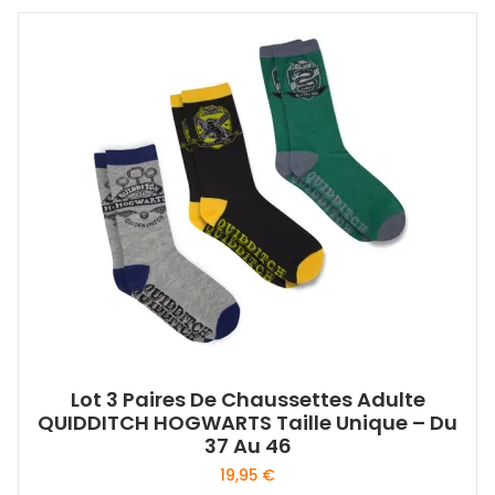
plusieurs
variations.
Les
options
peuvent
être
choisies
sur
la
page
du
produit
Lot 3 Paires De Chaussettes Adulte
QUIDDITCH HOGWARTS Taille Unique – Du
37 Au 46
19,95
€