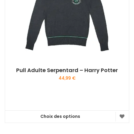
Pull Adulte Serpentard – Harry Potter
44,99
€
Choix des options
Ce
produit
a