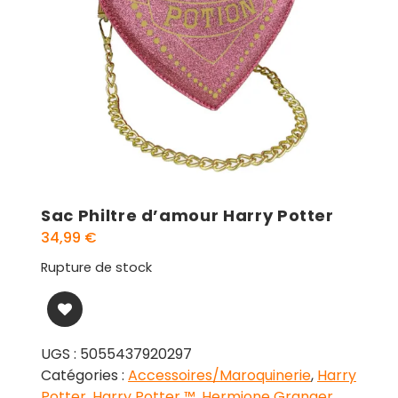
Sac Philtre d’amour Harry Potter
34,99
€
Rupture de stock
UGS :
5055437920297
Catégories :
Accessoires/Maroquinerie
,
Harry
Potter
,
Harry Potter ™
,
Hermione Granger
,