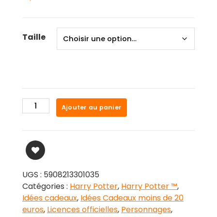
Taille
quantité
Ajouter au panier
de
Tongs
Adulte
Harry
Potter
UGS :
5908213301035
Catégories :
Harry Potter
,
Harry Potter ™
,
Idées cadeaux
,
Idées Cadeaux moins de 20
euros
,
Licences officielles
,
Personnages
,