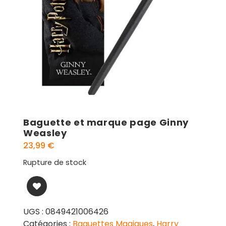
Baguette et marque page Ginny
Weasley
23,99
€
Rupture de stock
UGS :
0849421006426
Catégories :
Baguettes Magiques
,
Harry