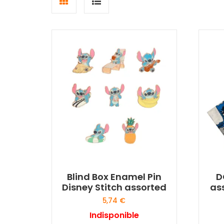
Grid
List
view
view
Blind Box Enamel Pin
D
Disney Stitch assorted
as
5,74
€
Indisponible