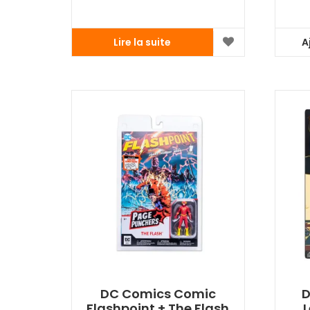
Lire la suite
A
DC Comics Comic
D
Flashpoint + The Flash