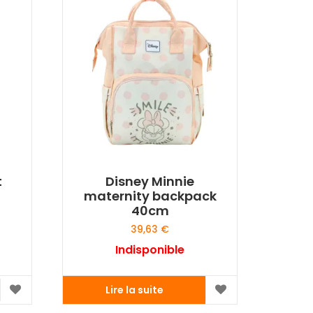
t
Disney Minnie
maternity backpack
40cm
39,63
€
Indisponible
Lire la suite