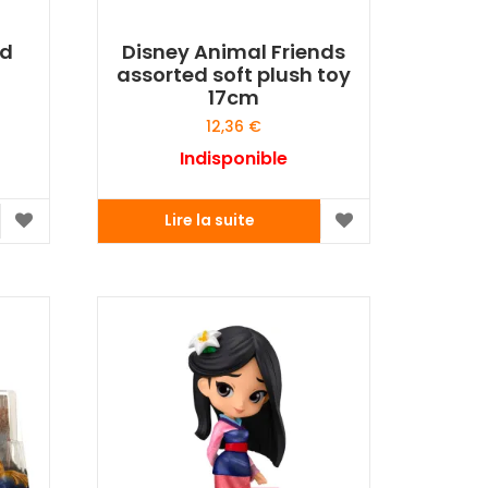
nd
Disney Animal Friends
assorted soft plush toy
17cm
12,36
€
Indisponible
Lire la suite