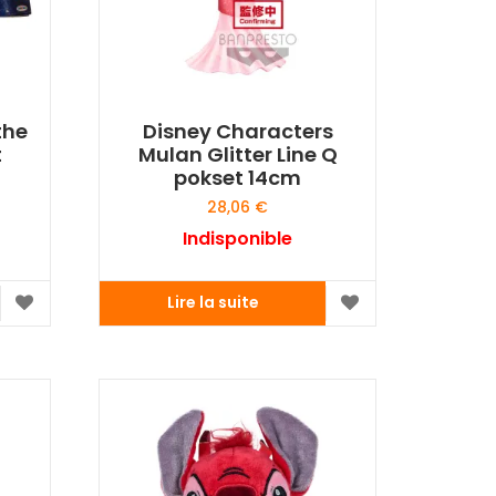
the
Disney Characters
t
Mulan Glitter Line Q
pokset 14cm
28,06
€
Indisponible
Lire la suite