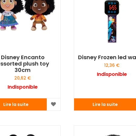
Disney Encanto
Disney Frozen led w
ssorted plush toy
12,36
€
30cm
Indisponible
20,62
€
Indisponible
Lire la suite
Lire la suite