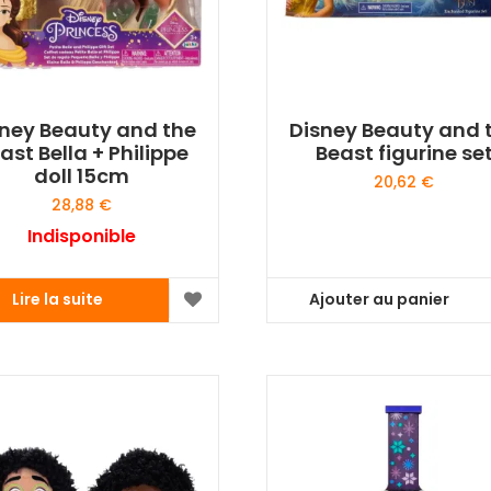
ney Beauty and the
Disney Beauty and 
ast Bella + Philippe
Beast figurine se
doll 15cm
20,62
€
28,88
€
Indisponible
Lire la suite
Ajouter au panier