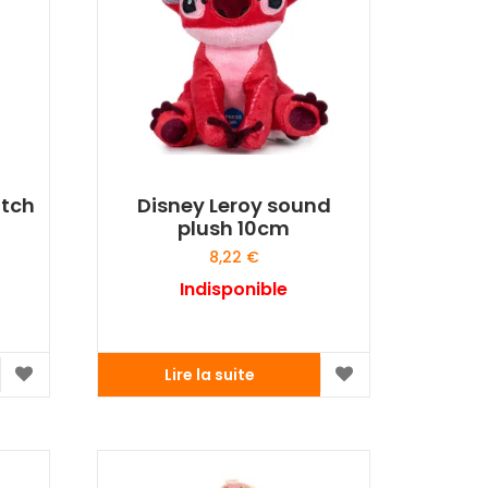
atch
Disney Leroy sound
plush 10cm
8,22
€
Indisponible
Lire la suite