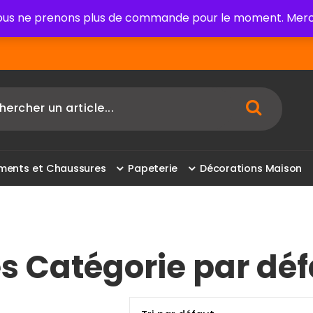
us ne prenons plus de commande pour le moment. Merci
m
e
n
t
s
e
t
C
h
a
u
s
s
u
r
e
s
P
a
p
e
t
e
r
i
e
D
é
c
o
r
a
t
i
o
n
s
M
a
i
s
o
n
es Catégorie par dé