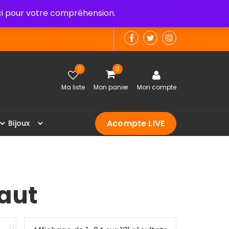
 pour votre compréhension.
0
0
Ma liste
Mon panier
Mon compte
Acompte LIVE
B
i
j
o
u
x
faut