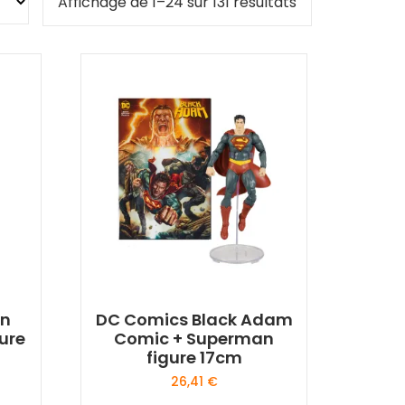
Affichage de 1–24 sur 131 résultats
an
DC Comics Black Adam
ure
Comic + Superman
figure 17cm
26,41
€