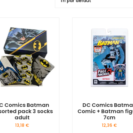
C Comics Batman
DC Comics Batm
sorted pack 3 socks
Comic + Batman fig
adult
7cm
13,18
€
12,36
€