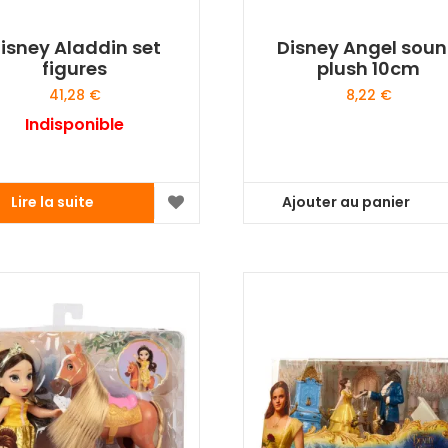
isney Aladdin set
Disney Angel sou
figures
plush 10cm
41,28
€
8,22
€
Indisponible
Lire la suite
Ajouter au panier