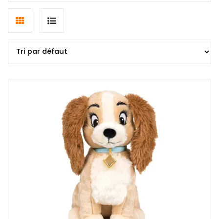
Grid
List
view
view