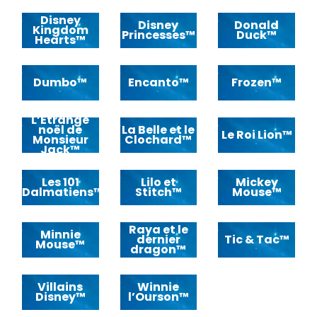
Disney
Disney
Donald
Kingdom
Princesses™
Duck™
Hearts™
Dumbo™
Encanto™
Frozen™
L’Etrange
noël de
La Belle et le
Le Roi Lion™
Monsieur
Clochard™
Jack™
Les 101
Lilo et
Mickey
Dalmatiens™
Stitch™
Mouse™
Raya et le
Minnie
dernier
Tic & Tac™
Mouse™
dragon™
Villains
Winnie
Disney™
l’Ourson™