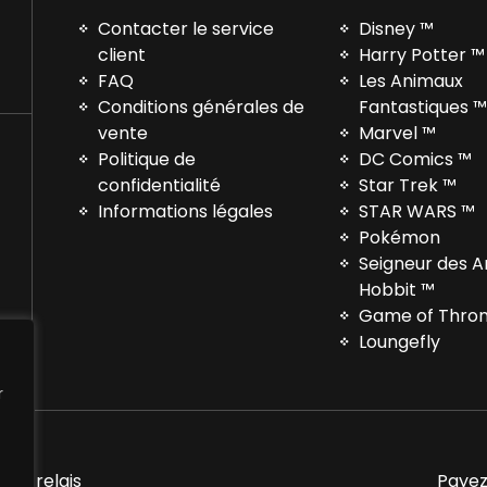
Contacter le service
Disney ™
client
Harry Potter ™
FAQ
Les Animaux
Conditions générales de
Fantastiques 
vente
Marvel ™
Politique de
DC Comics ™
confidentialité
Star Trek ™
Informations légales
STAR WARS ™
Pokémon
Seigneur des 
Hobbit ™
Game of Thro
Loungefly
r
nts relais
Payez