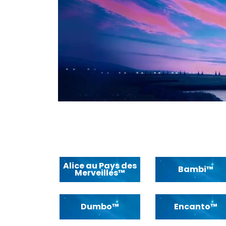
Alice au Pays des
Bambi™
Merveilles™
Dumbo™
Encanto™