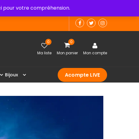
 pour votre compréhension.
0
0
Ma liste
Mon panier
Mon compte
Acompte LIVE
B
i
j
o
u
x