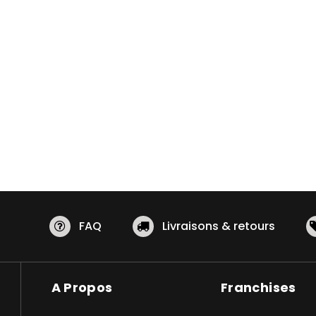
FAQ
Livraisons & retours
A Propos
Franchises