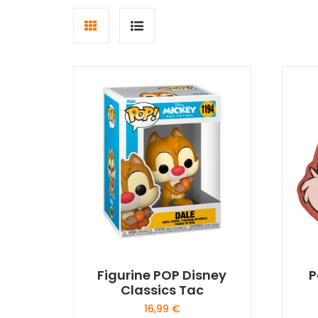
Grid
List
view
view
Figurine POP Disney
P
Classics Tac
16,99
€