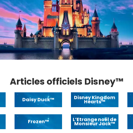
Articles officiels Disney™
Disney Kingdom
Daisy Duck™
Hearts™
L’Etrange noël de
Frozen™
Monsieur Jack™