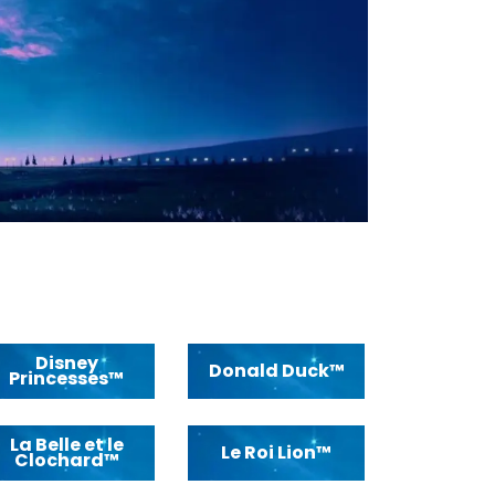
Disney
Donald Duck™
Princesses™
La Belle et le
Le Roi Lion™
Clochard™