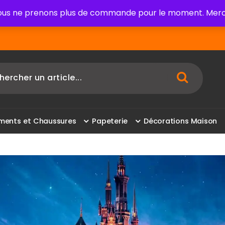
us ne prenons plus de commande pour le moment. Merci
m
e
n
t
s
e
t
C
h
a
u
s
s
u
r
e
s
P
a
p
e
t
e
r
i
e
D
é
c
o
r
a
t
i
o
n
s
M
a
i
s
o
n