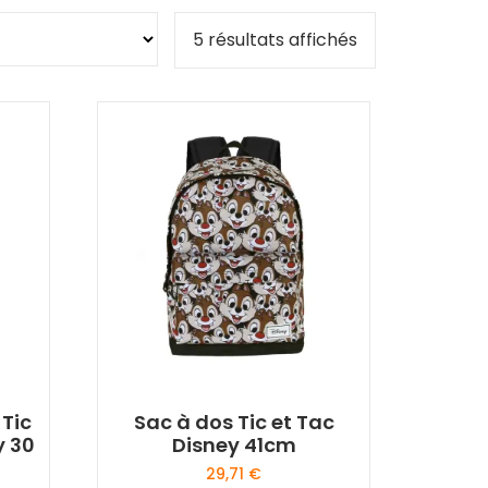
5 résultats affichés
 Tic
Sac à dos Tic et Tac
y 30
Disney 41cm
29,71
€