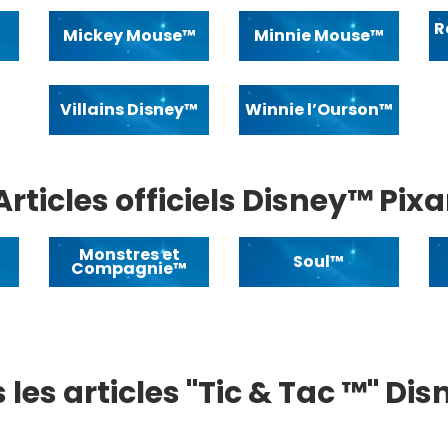
R
Mickey Mouse™
Minnie Mouse™
Villains Disney™
Winnie l’Ourson™
Articles officiels Disney™ Pixa
Monstres et
Soul™
Compagnie™
 les articles "Tic & Tac ™" Di