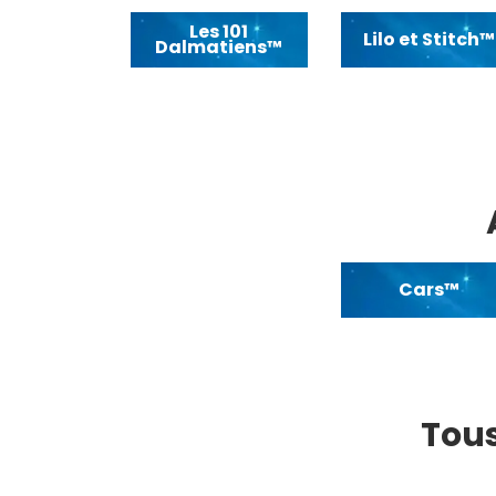
Les 101
Lilo et Stitch™
Dalmatiens™
Cars™
Tous