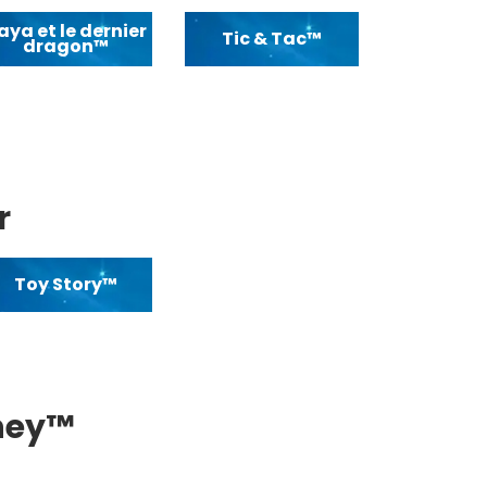
aya et le dernier
Tic & Tac™
dragon™
r
Toy Story™
sney™