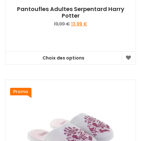
Pantoufles Adultes Serpentard Harry
Potter
Le
Le
19,99
€
13,99
€
prix
prix
initial
actuel
était :
est :
19,99 €.
13,99 €.
Choix des options
Ce
produit
a
plusieurs
variations.
Promo
Les
options
peuvent
être
choisies
sur