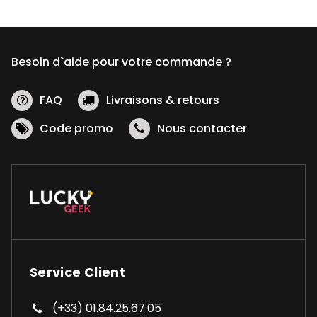
options
peuvent
être
Besoin d`aide pour votre commande ?
choisies
sur
la
FAQ
Livraisons & retours
page
Code promo
Nous contacter
du
produit
Service Client
(+33) 01.84.25.67.05