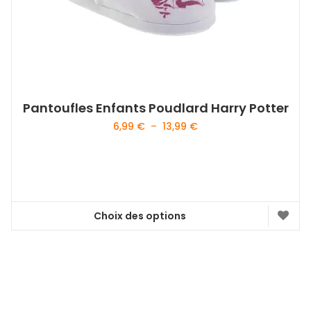
la
page
du
produit
Pantoufles Enfants Poudlard Harry Potter
Plage
6,99
€
–
13,99
€
de
prix :
6,99 €
à
13,99 €
Choix des options
Ce
produit
a
plusieurs
variations.
Les