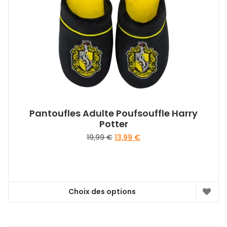
être
choisies
sur
la
page
du
produit
Pantoufles Adulte Poufsouffle Harry
Potter
Le
Le
19,99
€
13,99
€
prix
prix
initial
actuel
était :
est :
19,99 €.
13,99 €.
Choix des options
Ce
produit
a