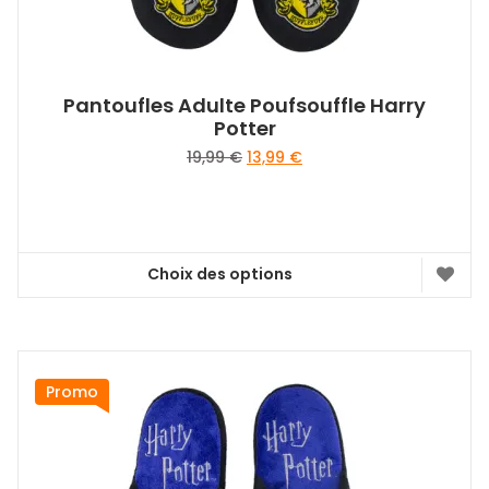
produit
Pantoufles Adulte Poufsouffle Harry
Potter
Le
Le
19,99
€
13,99
€
prix
prix
initial
actuel
était :
est :
19,99 €.
13,99 €.
Choix des options
Ce
produit
a
plusieurs
variations.
Promo
Les
options
peuvent