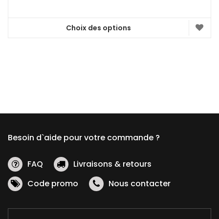
était :
est :
19,99 €.
13,99 €.
Choix des options
Ce
produit
a
plusieurs
variations.
Les
options
peuvent
être
Besoin d`aide pour votre commande ?
choisies
sur
la
FAQ
Livraisons & retours
page
Code promo
Nous contacter
du
produit