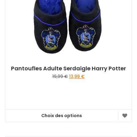
être
choisies
sur
la
page
du
produit
Pantoufles Adulte Serdaigle Harry Potter
Le
Le
19,99
€
13,99
€
prix
prix
initial
actuel
était :
est :
19,99 €.
13,99 €.
Choix des options
Ce
produit
a