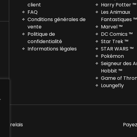
client
Harry Potter ™
FAQ
Les Animaux
Conditions générales de
Fantastiques 
vente
Marvel ™
Politique de
DC Comics ™
confidentialité
Star Trek ™
Informations légales
STAR WARS ™
Pokémon
Seigneur des 
Hobbit ™
Game of Thro
Loungefly
r
nts relais
Payez