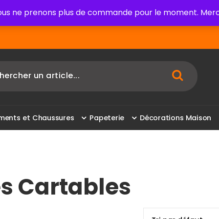
us ne prenons plus de commande pour le moment. Merci
m
e
n
t
s
e
t
C
h
a
u
s
s
u
r
e
s
P
a
p
e
t
e
r
i
e
D
é
c
o
r
a
t
i
o
n
s
M
a
i
s
o
n
es Cartables