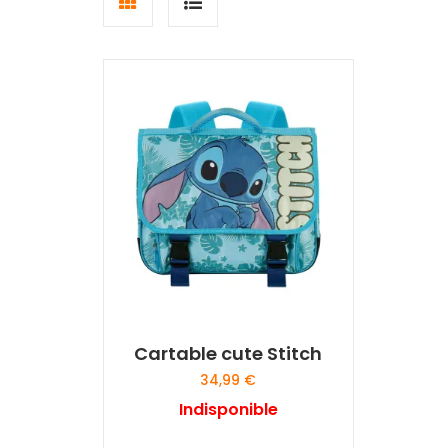
Grid
List
view
view
Cartable cute Stitch
34,99
€
Indisponible