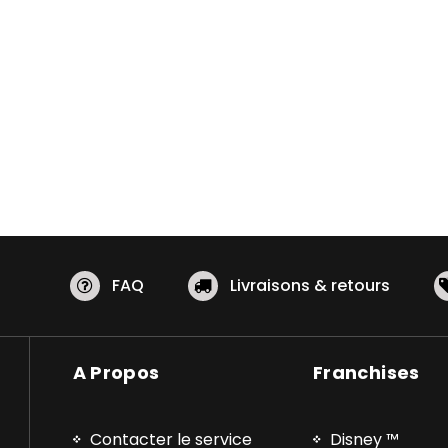
FAQ
Livraisons & retours
A Propos
Franchises
Contacter le service
Disney ™