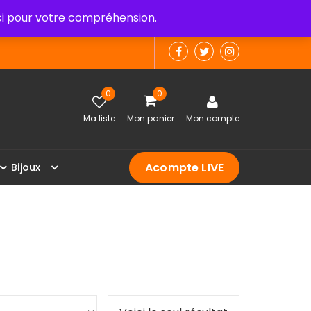
 pour votre compréhension.
0
0
Ma liste
Mon panier
Mon compte
Acompte LIVE
B
i
j
o
u
x