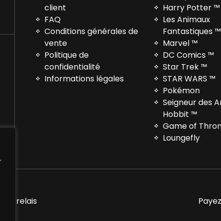
client
Harry Potter ™
FAQ
Les Animaux
Conditions générales de
Fantastiques 
vente
Marvel ™
Politique de
DC Comics ™
confidentialité
Star Trek ™
Informations légales
STAR WARS ™
Pokémon
Seigneur des 
Hobbit ™
Game of Thro
Loungefly
r
nts relais
Payez