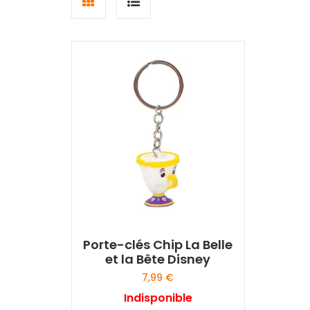
Grid
List
view
view
Porte-clés Chip La Belle
et la Bête Disney
7,99
€
Indisponible