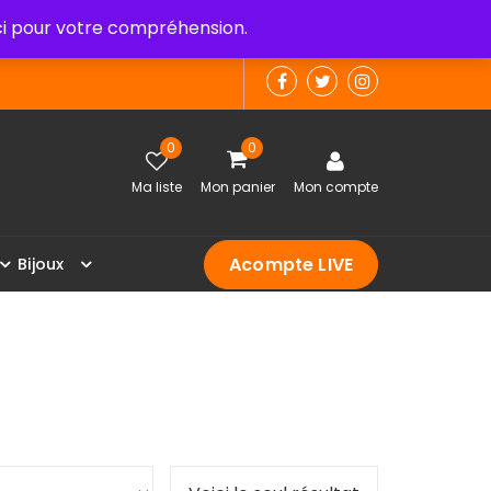
 pour votre compréhension.
0
0
Ma liste
Mon panier
Mon compte
Acompte LIVE
B
i
j
o
u
x