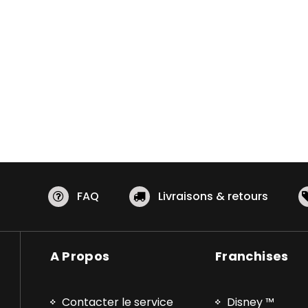
FAQ
Livraisons & retours
A Propos
Franchises
Contacter le service
Disney ™