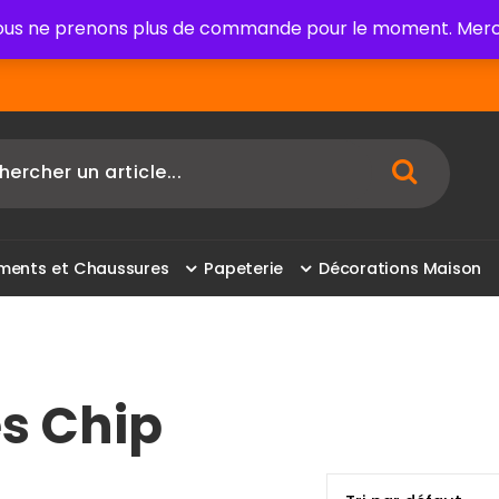
us ne prenons plus de commande pour le moment. Merci
m
e
n
t
s
e
t
C
h
a
u
s
s
u
r
e
s
P
a
p
e
t
e
r
i
e
D
é
c
o
r
a
t
i
o
n
s
M
a
i
s
o
n
es Chip