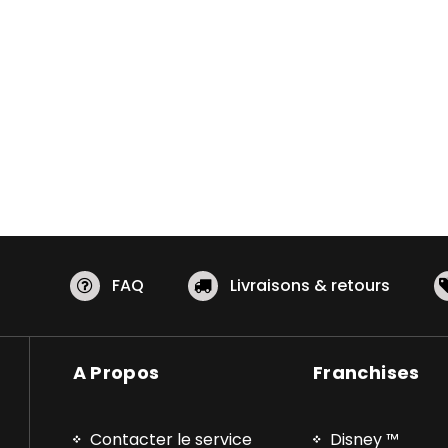
FAQ
Livraisons & retours
A Propos
Franchises
Contacter le service
Disney ™