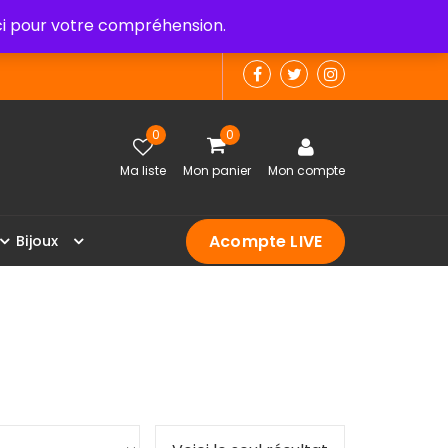
 pour votre compréhension.
0
0
Ma liste
Mon panier
Mon compte
Acompte LIVE
B
i
j
o
u
x