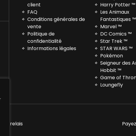
client
Harry Potter ™
FAQ
Les Animaux
Conditions générales de
Fantastiques 
vente
Marvel ™
Politique de
DC Comics ™
confidentialité
Star Trek ™
Informations légales
STAR WARS ™
Pokémon
Seigneur des 
Hobbit ™
Game of Thro
Loungefly
r
nts relais
Payez