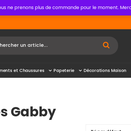
us ne prenons plus de commande pour le moment. Merci
m
e
n
t
s
e
t
C
h
a
u
s
s
u
r
e
s
P
a
p
e
t
e
r
i
e
D
é
c
o
r
a
t
i
o
n
s
M
a
i
s
o
n
les Gabby