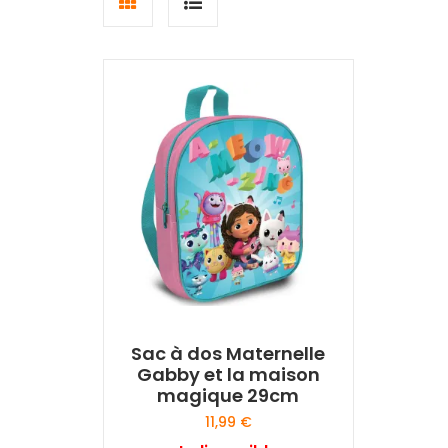
Grid
List
view
view
Sac à dos Maternelle
Gabby et la maison
magique 29cm
11,99
€