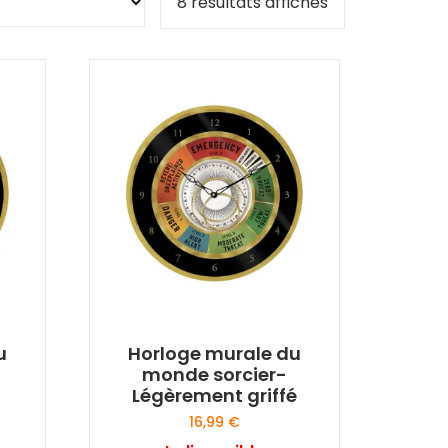
8 résultats affichés
u
Horloge murale du
monde sorcier-
Légèrement griffé
16,99
€