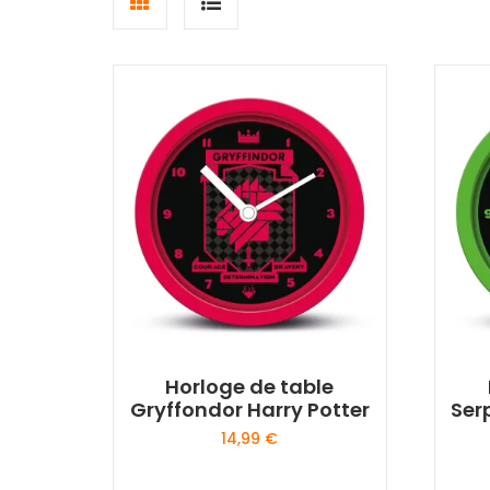
Grid
List
view
view
Horloge de table
Gryffondor Harry Potter
Ser
14,99
€