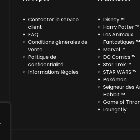
Contacter le service
Disney ™
client
Harry Potter ™
FAQ
Les Animaux
Conditions générales de
Fantastiques 
vente
Marvel ™
Politique de
DC Comics ™
confidentialité
Star Trek ™
Informations légales
STAR WARS ™
Pokémon
Seigneur des 
Hobbit ™
Game of Thro
Loungefly
r