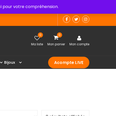
 pour votre compréhension.
0
0
Ma liste
Mon panier
Mon compte
Acompte LIVE
B
i
j
o
u
x