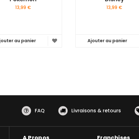
13,99
€
13,99
€
jouter au panier
Ajouter au panier
FAQ
Livraisons & retours
A Propos
Franchises