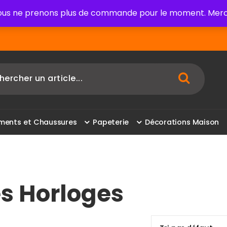
us ne prenons plus de commande pour le moment. Merci
m
e
n
t
s
e
t
C
h
a
u
s
s
u
r
e
s
P
a
p
e
t
e
r
i
e
D
é
c
o
r
a
t
i
o
n
s
M
a
i
s
o
n
es Horloges