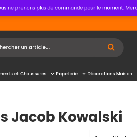
us ne prenons plus de commande pour le moment. Merci
m
e
n
t
s
e
t
C
h
a
u
s
s
u
r
e
s
P
a
p
e
t
e
r
i
e
D
é
c
o
r
a
t
i
o
n
s
M
a
i
s
o
n
les Jacob Kowalski