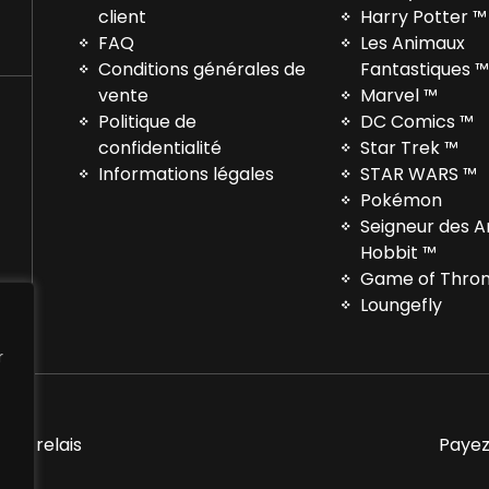
client
Harry Potter ™
FAQ
Les Animaux
Conditions générales de
Fantastiques 
vente
Marvel ™
Politique de
DC Comics ™
confidentialité
Star Trek ™
Informations légales
STAR WARS ™
Pokémon
Seigneur des 
Hobbit ™
Game of Thro
Loungefly
r
nts relais
Payez