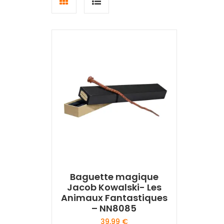
Grid
List
view
view
Baguette magique
Jacob Kowalski- Les
Animaux Fantastiques
– NN8085
39,99
€