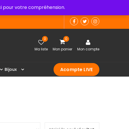
 pour votre compréhension.
0
0
Ma liste
Mon panier
Mon compte
Acompte LIVE
B
i
j
o
u
x