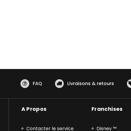
FAQ
Livraisons & retours
A Propos
Franchises
Contacter le service
Disney ™