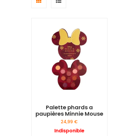
Grid
List
view
view
Palette phards a
paupières Minnie Mouse
24,99
€
Indisponible