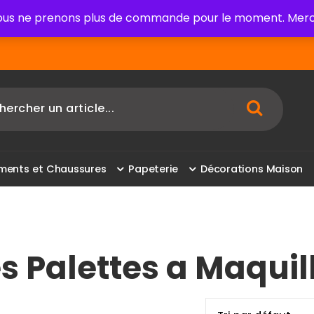
us ne prenons plus de commande pour le moment. Merci
m
e
n
t
s
e
t
C
h
a
u
s
s
u
r
e
s
P
a
p
e
t
e
r
i
e
D
é
c
o
r
a
t
i
o
n
s
M
a
i
s
o
n
es Palettes a Maqui