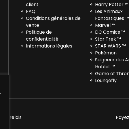
client
Harry Potter ™
FAQ
Les Animaux
Conditions générales de
Fantastiques 
vente
Marvel ™
Politique de
DC Comics ™
confidentialité
Star Trek ™
Informations légales
STAR WARS ™
Pokémon
Seigneur des 
Hobbit ™
Game of Thro
Loungefly
r
nts relais
Payez