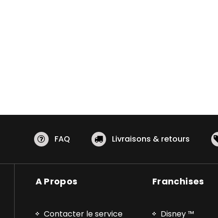
FAQ
Livraisons & retours
A Propos
Franchises
Contacter le service
Disney ™