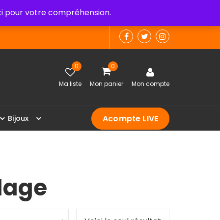
 pour votre compréhension.
0
0
Ma liste
Mon panier
Mon compte
Acompte LIVE
B
i
j
o
u
x
llage