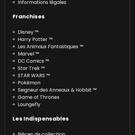
Informations légales
Franchises
Disney ™
Harry Potter ™
Les Animaux Fantastiques ™
Marvel ™
DC Comics ™
Star Trek ™
STAR WARS ™
Pokémon
Seigneur des Anneaux & Hobbit ™
Game of Thrones
Loungefly
Les Indispensables
Pièces de collection