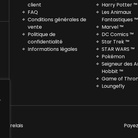
client
Harry Potter ™
FAQ
Les Animaux
Conditions générales de
Fantastiques 
vente
Marvel ™
Politique de
DC Comics ™
confidentialité
Star Trek ™
Informations légales
STAR WARS ™
Pokémon
Seigneur des 
Hobbit ™
Game of Thro
Loungefly
r
nts relais
Payez