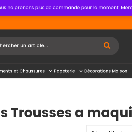
us ne prenons plus de commande pour le moment. Merci
m
e
n
t
s
e
t
C
h
a
u
s
s
u
r
e
s
P
a
p
e
t
e
r
i
e
D
é
c
o
r
a
t
i
o
n
s
M
a
i
s
o
n
les Trousses a maqu