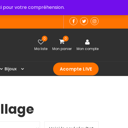
 pour votre compréhension.
0
0
Ma liste
Mon panier
Mon compte
Acompte LIVE
B
i
j
o
u
x
illage