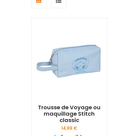
Grid
List
view
view
Trousse de Voyage ou
maquillage Stitch
classic
14,99
€