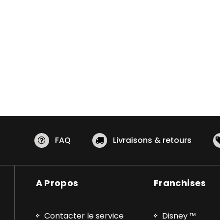
FAQ
Livraisons & retours
A Propos
Franchises
Contacter le service
Disney ™