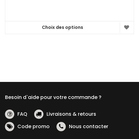
de
prix :
87,99 €
à
99,95 €
Choix des options
Ce
produit
a
plusieurs
variations.
Les
options
peuvent
être
Besoin d`aide pour votre commande ?
choisies
sur
la
FAQ
Livraisons & retours
page
Code promo
Nous contacter
du
produit