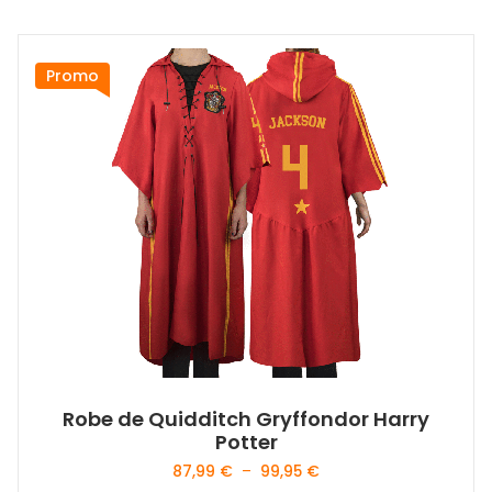
Promo
Robe de Quidditch Gryffondor Harry
Potter
Plage
87,99
€
–
99,95
€