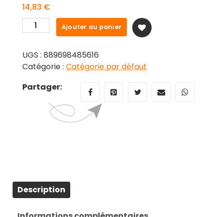
14,83
€
quantité
Ajouter au panier
de
Disney
UGS :
889698485616
Pixar
Catégorie :
Catégorie par défaut
Assorted
Large
Partager:
Enamel
POP
Pin
10cm
Description
Informations complémentaires