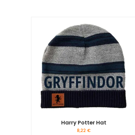
Harry Potter Hat
8,22
€