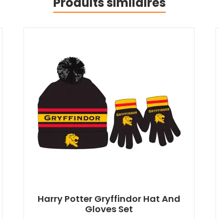
Produits similaires
Harry Potter Gryffindor Hat And
Gloves Set