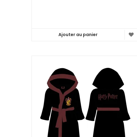
Ajouter au panier