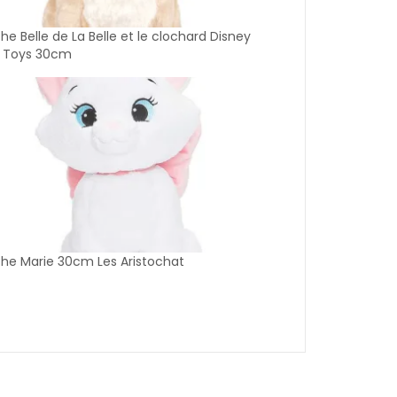
he Belle de La Belle et le clochard Disney
h Toys 30cm
che Marie 30cm Les Aristochat