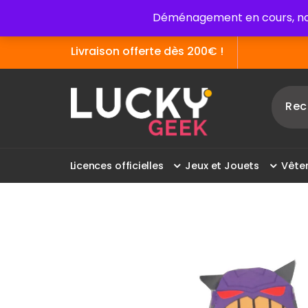
Aller
Déménagement en cours, no
au
contenu
Livraison offerte dès 200€ !
La boutique des articles officiels du cinéma !
L
i
c
e
n
c
e
s
o
f
f
i
c
i
e
l
l
e
s
J
e
u
x
e
t
J
o
u
e
t
s
V
ê
t
e