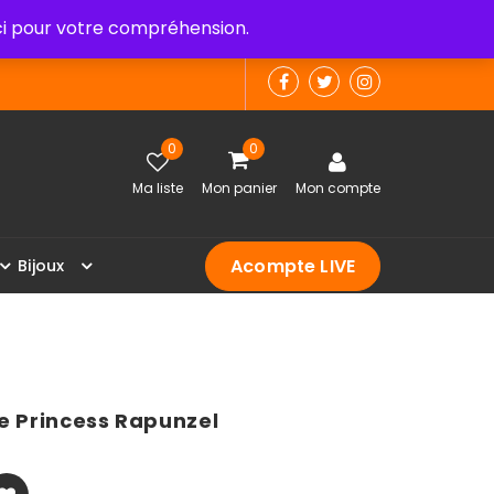
 pour votre compréhension.
0
0
Ma liste
Mon panier
Mon compte
Acompte LIVE
B
i
j
o
u
x
e Princess Rapunzel