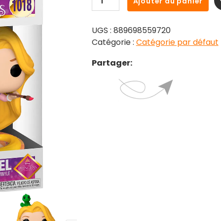
Ajouter au panier
de
POP
UGS :
889698559720
figure
Catégorie :
Catégorie par défaut
Disney
Ultimate
Partager:
Princess
Rapunzel