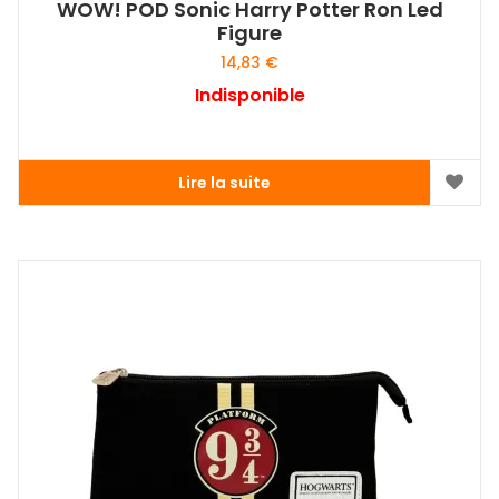
WOW! POD Sonic Harry Potter Ron Led
Figure
14,83
€
Indisponible
Lire la suite