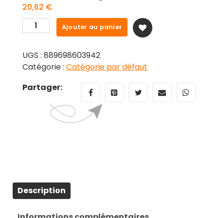
20,62
€
quantité
Ajouter au panier
de
POP
UGS :
889698603942
figure
Catégorie :
Catégorie par défaut
Disney
Villains
Partager:
Dr.
Facilier
Black
Light
Exclusive
Description
Informations complémentaires